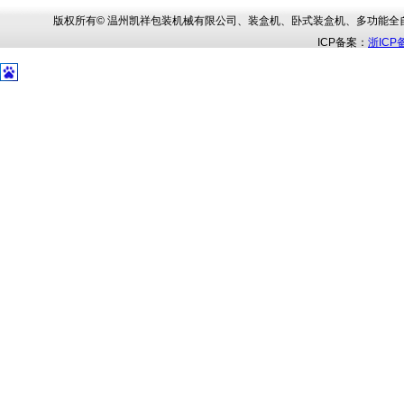
版权所有© 温州凯祥包装机械有限公司、装盒机、卧式装盒机、多功能全
ICP备案：
浙ICP备