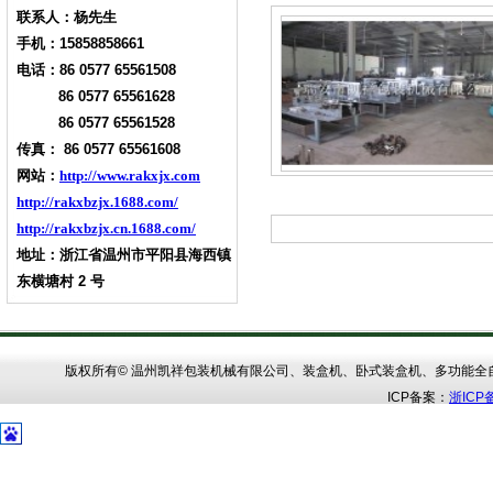
联系人：杨先生
手机：15858858661
电话：86 0577 65561508
86 0577 65561628
86 0577
65561528
传真： 86 0577 65561608
网站：
http://www.rakxjx.com
http://rakxbzjx.1688.com/
http://rakxbzjx.cn.1688.com/
地址：浙江省温州市平阳县海西镇
东横塘村 2 号
版权所有© 温州凯祥包装机械有限公司、装盒机、卧式装盒机、多功能全
ICP备案：
浙ICP备