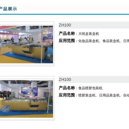
ZH100
产品名称
：大纸盒装盒机
应用范围
：化妆品装盒机、食品装盒机、日
ZH100
产品名称
：食品喷胶包装机
应用范围
：喷胶装盒机、日用品装盒机、自