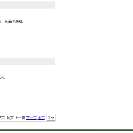
机、药品包装机
盒机
2
页
首页
上一页
下一页
末页