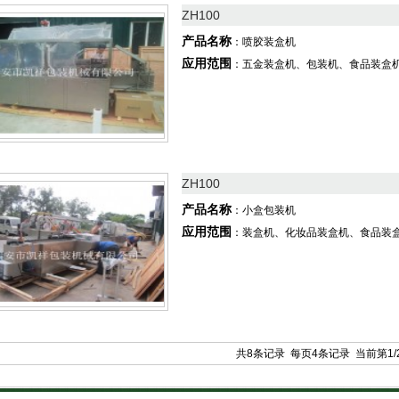
ZH100
产品名称
：喷胶装盒机
应用范围
：五金装盒机、包装机、食品装盒
ZH100
产品名称
：小盒包装机
应用范围
：装盒机、化妆品装盒机、食品装
共
8
条记录 每页
4
条记录 当前第
1
/